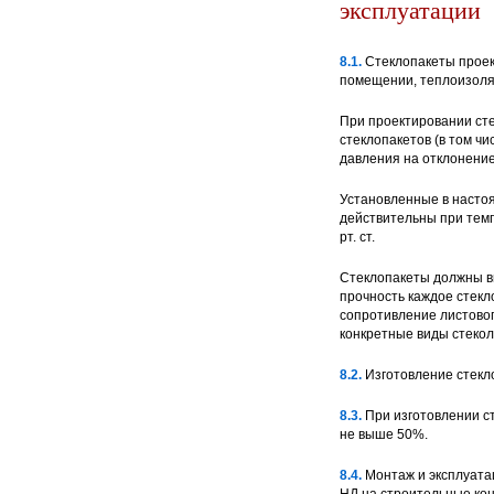
эксплуатации
8.1.
Стеклопакеты проек
помещении, теплоизоляц
При проектировании ст
стеклопакетов (в том ч
давления на отклонение
Установленные в настоя
действительны при темп
рт. ст.
Стеклопакеты должны вы
прочность каждое стекл
сопротивление листовог
конкретные виды стекол
8.2.
Изготовление стекло
8.3.
При изготовлении ст
не выше 50%.
8.4.
Монтаж и эксплуата