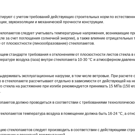
тируют с учетом требований действующих строительных норм по естествен
ии, звукоизоляции и механической прочности конструкции.
еклопакетов следует учитывать температурные напряжения, возникающие пр
исле за счет поглощения солнечной энергии), а также влияние отрицательных
 от плоскостности (линзообразование) стеклопакетов.
щем стандарте требования к отклонениям от плоскостности листов стекла в 
ературе воздуха (газа) внутри стеклопакета 10-30 °С и атмосферном давлен
держивать эксплуатационные нагрузки, в том числе ветровые. При расчете 
о в стеклопакете рассчитывают отдельно в зависимости от действующей на не
о стекла на растяжение при изгибе рекомендуется принимать 15 МПа (150 кгс/
.
пакетов должно проводиться в соответствии с требованиями технологическо
еклопакетов температура воздуха в помещении должна быть 16-24 °С, а отн
цию стеклопакетов следует производить в соответствии с действующими стр