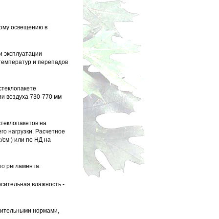
ному освещению в
и эксплуатации
 температур и перепадов
стеклопакете
ии воздуха 730-770 мм
стеклопакетов на
го нагрузки. Расчетное
см ) или по НД на
го регламента.
осительная влажность -
оительными нормами,