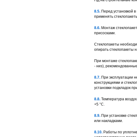
НД на строительные кон
8.5.
Перед установкой в 
применять стеклопакеты
8.6.
Монтаж стеклопакето
присосками.
Стеклопакеты необходим
опирать стеклопакеты на
При монтаже стеклопаке
- низ), рекомендованны
8.7.
При эксплуатации не
конструкциями и стекло
установки подкладок пр
8.8.
Температура воздуха
+5 °С.
8.9.
При установке стекл
или накладками.
8.10.
Работы по уплотне