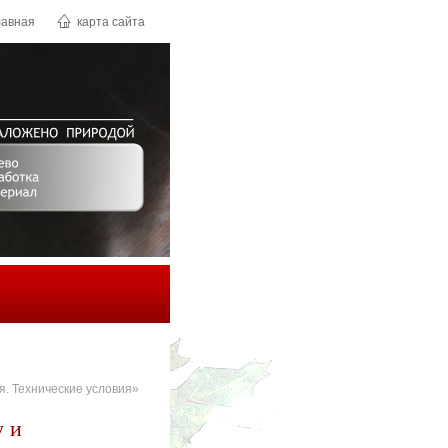
лавная
карта сайта
. Технические условия»
у и