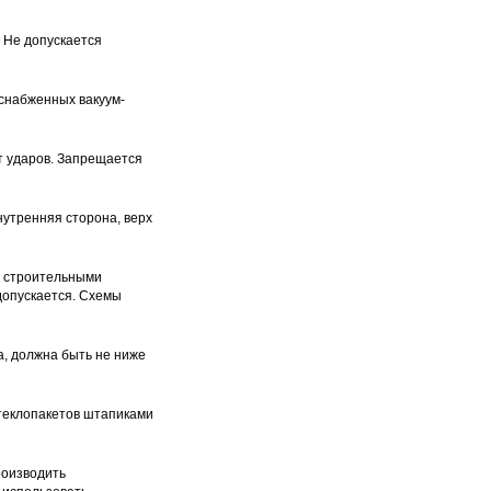
 Не допускается
 снабженных вакуум-
т ударов. Запрещается
нутренняя сторона, верх
у строительными
допускается. Схемы
а, должна быть не ниже
стеклопакетов штапиками
роизводить