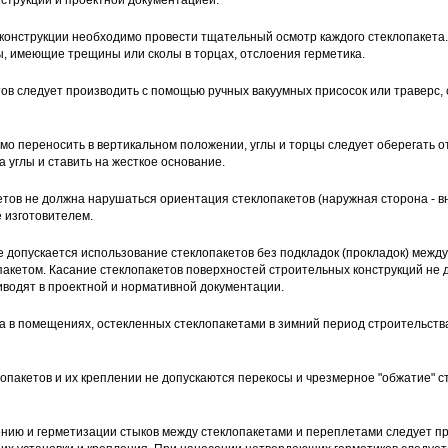
струкции и проектной документацией.
конструкции необходимо провести тщательный осмотр каждого стеклопакета.
, имеющие трещины или сколы в торцах, отслоения герметика.
в следует производить с помощью ручных вакуумных присосок или траверс,
о переносить в вертикальном положении, углы и торцы следует оберегать о
 углы и ставить на жесткое основание.
тов не должна нарушаться ориентация стеклопакетов (наружная сторона - в
е изготовителем.
 допускается использование стеклопакетов без подкладок (прокладок) межд
пакетом. Касание стеклопакетов поверхностей строительных конструкций не 
иводят в проектной и нормативной документации.
 в помещениях, остекленных стеклопакетами в зимний период строительств
опакетов и их креплении не допускаются перекосы и чрезмерное "обжатие" 
нию и герметизации стыков между стеклопакетами и переплетами следует п