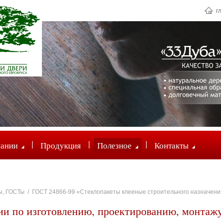
г
|
|
|
пании
Продукция
Полезное
Контакты
ы, ГОСТы
/
ГОСТ 24866-99 «Стеклопакеты клееные строительного назначения
ии по изготовлению, проектированию, монтаж