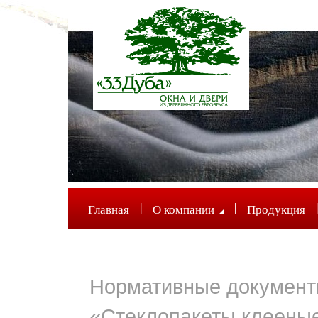
|
|
|
Главная
О компании
Продукция
Нормативные докумен
«Стеклопакеты клееные